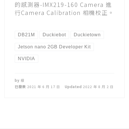
的感測器-IMX219-160 Camera 進
行Camera Calibration 相機校正。
DB21M
Duckiebot
Duckietown
Jetson nano 2GB Developer Kit
NVIDIA
by
根
已發表
2021 年 6 月 17 日
Updated
2022 年 8 月 2 日