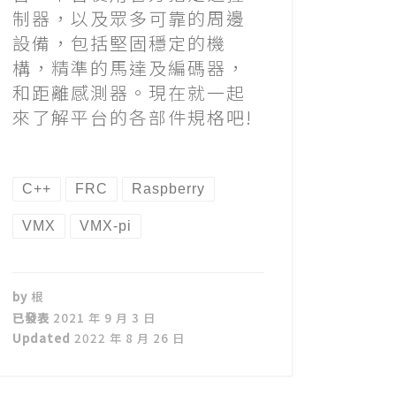
制器，以及眾多可靠的周邊
設備，包括堅固穩定的機
構，精準的馬達及編碼器，
和距離感測器。現在就一起
來了解平台的各部件規格吧!
C++
FRC
Raspberry
VMX
VMX-pi
by
根
已發表
2021 年 9 月 3 日
Updated
2022 年 8 月 26 日