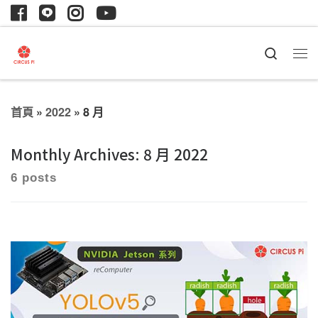
Search
首頁
»
2022
»
8 月
Monthly Archives:
8 月 2022
6 posts