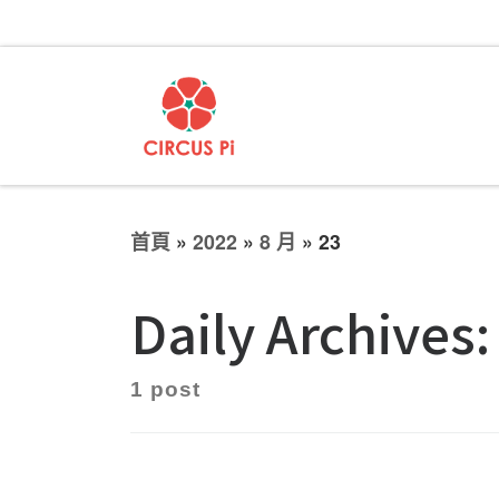
首頁
»
2022
»
8 月
»
23
Daily Archives
1 post