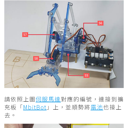
請依照上圖
伺服馬達
對應的編號，連接到擴
充板「
MbitBot
」上，並順勢將
電池
也接上
去。