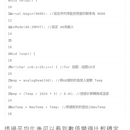
void setup() {
Serial.begin(9600); //設定序列埠監控視窗的鮑率為 9600
pinMode(A0,INPUT); //設定 A0為輸入
}
void loop() {
for(char i=0;i<10;i++) { //for 迴圈，迴圈10次
Temp = analogRead(A0); //將A0讀到的值放入變數 Temp
Temp = (Temp / 1024 * 5) / 0.01; //透過計算轉換成溫度
NewTemp = NewTemp + Temp; //將讀取到的值加上NewTemp
//再放入NewTemp
透過平均化後可以看到數值變得比較穩定