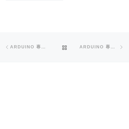
文章導航
Previous post
N
BACK TO POST LIST
ARDUINO 專題教學－鯊魚溫度計 (LM35+伺服馬達)
ARDUINO 專題教學－實測顏色感測器 TCS3200