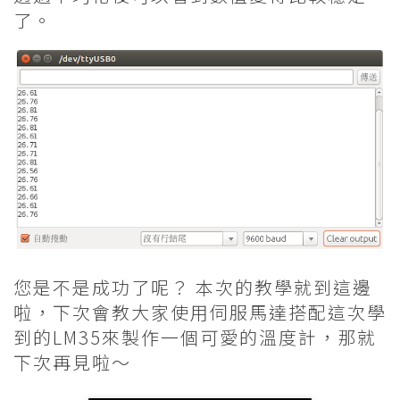
}
了。
NewTemp = NewTemp / 10; //將加了10次的值除10得平均
Serial.println(NewTemp); //將溫度顯示在序列埠監控視窗
delay(1000); //延遲 1秒
NewTemp = 0; //將NewTemp清為0
}
//=================================================
您是不是成功了呢？ 本次的教學就到這邊
LM35-2.ino
hosted with
by
GitHub
view raw
啦，下次會教大家使用伺服馬達搭配這次學
到的LM35來製作一個可愛的溫度計，那就
下次再見啦～