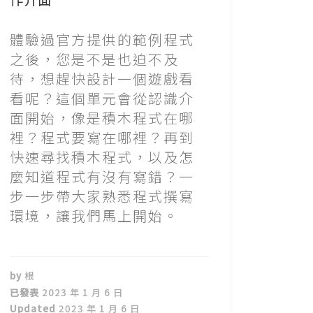
體驗過官方提供的範例程式
之後，您是不是也迫不及
待，想趕快設計一個遊戲看
看呢？這個單元會從認識介
面開始，像是積木程式在哪
裡？程式要寫在哪裡？再到
快速尋找積木程式，以及怎
麼知道程式有沒有寫錯？一
步一步帶大家熟悉程式撰寫
環境，讓我們馬上開始。
by
根
已發表
2023 年 1 月 6 日
Updated
2023 年 1 月 6 日