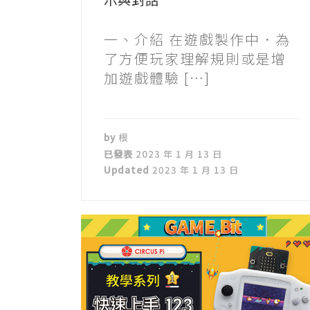
一、介紹 在遊戲製作中．為
了方便玩家理解規則或是增
加遊戲體驗 […]
by
根
已發表
2023 年 1 月 13 日
Updated
2023 年 1 月 13 日