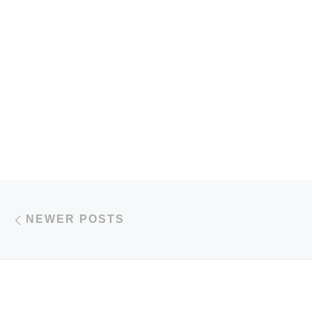
Posts navigation
Newer posts
NEWER POSTS