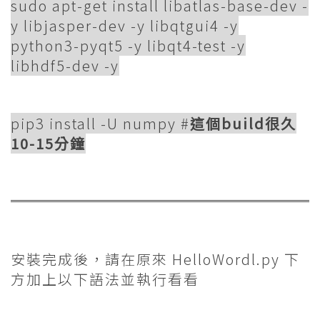
sudo apt-get install libatlas-base-dev -
y libjasper-dev -y libqtgui4 -y
python3-pyqt5 -y libqt4-test -y
libhdf5-dev -y
pip3 install -U numpy #
這個build很久
10-15分鐘
安裝完成後，請在原來 HelloWordl.py 下
方加上以下語法並執行看看