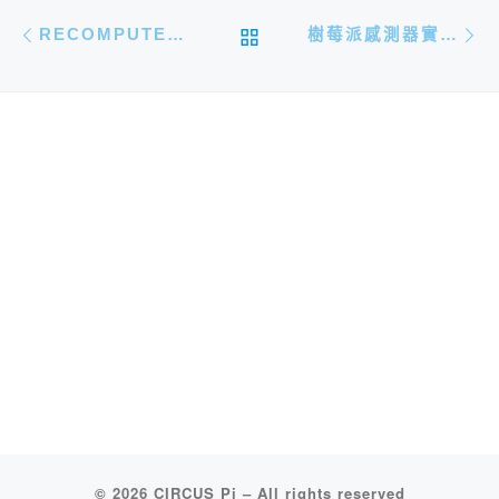
文章導航
Previous post
N
BACK TO POST LIST
RECOMPUTER JETSON 系列-擴充儲存空間
樹莓派感測器實作(二)：入侵者警報器
© 2026
CIRCUS Pi
–
All rights reserved