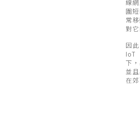
線網
圍短
常移
對它
因此
IoT
下，
並且
在郊