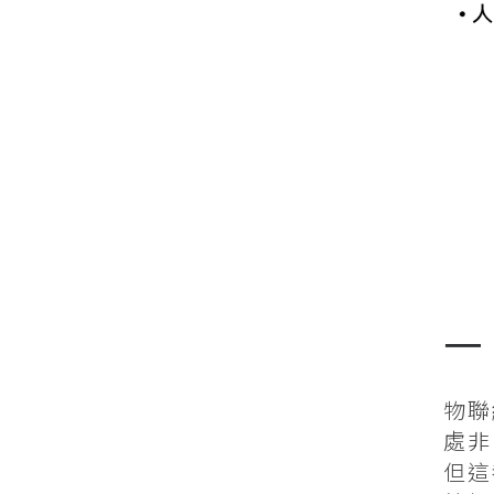
一
物聯
處非
但這