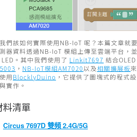
我們該如何實際使用NB-IoT 呢？本篇文章就要
測器資料透過NB-IoT 模組上傳至雲端平台
B LED。其中我們使用了
Linkit7697
結合OLE
5003
，
NB-IoT模組AM7020
以及
相關擴展板
來
使用
BlocklyDuino
，它提供了圖塊式的程式設
與實作。
 材料清單
Circus 7697D 雙頻 2.4G/5G