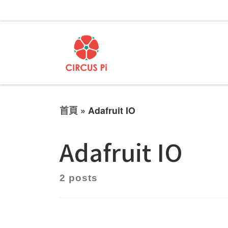
首頁
»
Adafruit IO
Adafruit IO
2 posts