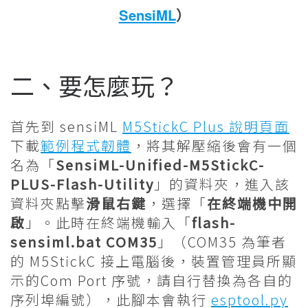
SensiML
）
二、要怎麼玩？
首先到 sensiML
M5StickC Plus 說明頁面
下載
範例程式韌體
，將其解壓縮後會有一個
名為「
SensiML-Unified-M5StickC-
PLUS-Flash-Utility
」的資料夾，進入該
資料夾點擊
滑鼠右鍵
，選擇「
在終端機中開
啟
」。此時在終端機輸入「
flash-
sensiml.bat COM35
」（COM35 為筆者
的 M5StickC 接上電腦後，裝置管理員所顯
示的Com Port 序號，請自行替換為各自的
序列埠編號），此腳本會執行
esptool.py