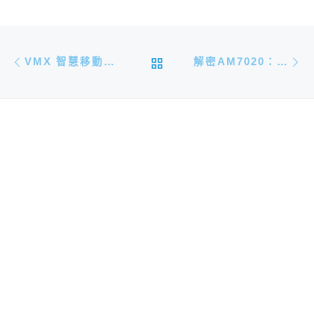
文章導航
Previous post
N
BACK TO POST LIST
VMX 智慧移動平台教學 – 單元(三) C++開發環境設定
解密AM7020：6大方向詳解硬體規格