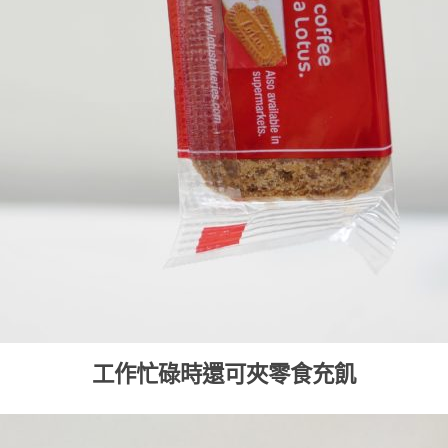
工作忙碌時還可夾零食充飢