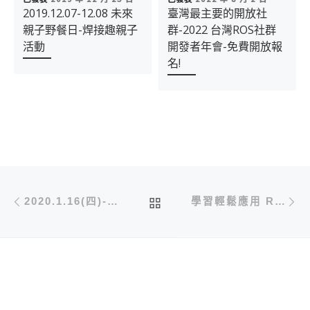
2019.12.07-12.08 未來
臺灣最主要的開放社
親子野餐日-焊接趣親子
群-2022 台灣ROS社群
活動
開發者年會-免費開放報
名!
文章導航
Previous post
N
BACK TO POST LIST
2020.1.16(四)-IOT互動科技-正修科大
學習輕鬆應用 ROS 機器人作業系統 – JETSON NANO 與 光學雷達的操作應用