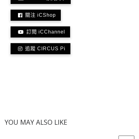
關注 iCShop
訂閱 iCChannel
追蹤 CIRCUS Pi
YOU MAY ALSO LIKE