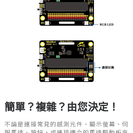
簡單？複雜？由您決定！
不論是連接常見的感測元件、顯示螢幕、伺
服馬達、按鈕，或連接適合的馬達驅動板來