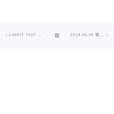
文章導航
Previous post
N
BACK TO POST LIST
LINKIT 7697 打造迷你智慧小屋 V2.0 – 介紹與使用
2019.06.06 僑德國小 CIRCUS PI 推廣暨創意焊接趣