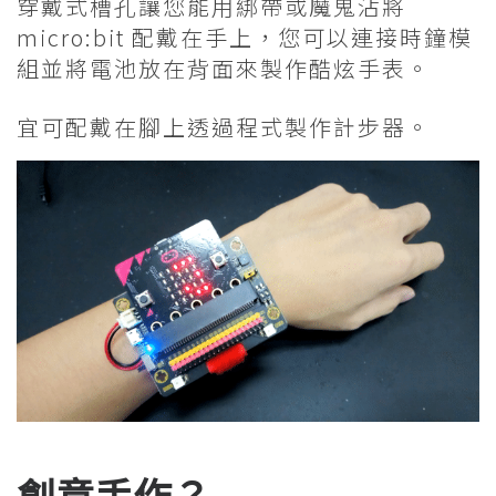
穿戴式槽孔讓您能用綁帶或魔鬼沾將
micro:bit 配戴在手上，您可以連接時鐘模
組並將電池放在背面來製作酷炫手表。
宜可配戴在腳上透過程式製作計步器。
創意手作？