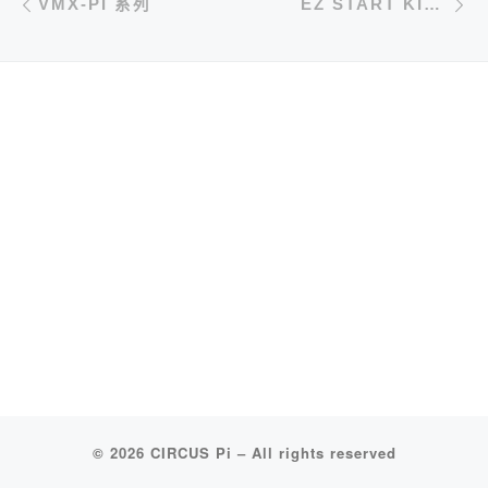
VMX-PI 系列
EZ START KIT+ 擴展板（ESP32）
© 2026
CIRCUS Pi
–
All rights reserved