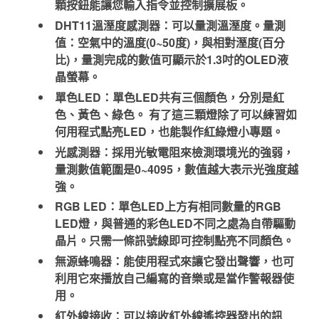
顆按鈕能讓您輸入指令並控制擴展板。
DHT11溫溼度感測器：可以量測溫溼度。量測
值：空氣中的溫度(0~50度)，與相對溼度(百分
比)，量測完成的數值可顯示於1.3吋的OLED液
晶螢幕。
單色LED：單色LED共有三個顏色，分別是紅
色、黃色、綠色。 有了這三顆燈除了可以練習如
何用程式點亮LED，也能製作紅綠燈小專題。
光感測器：採用光敏電阻來檢測環境光的強弱，
量測數值範圍是0~4095，數值越大表示光強度越
強。
RGB LED：單色LED上方有相同數量的RGB
LED燈，與普通的彩色LED不同之處為自帶驅動
晶片。只需一條訊號線即可控制點亮不同顏色。
無源蜂鳴器：能使用程式來讓它發出聲響，也可
利用它來播放自己編寫的音樂或是當作警報器使
用。
紅外線接收：可以接收紅外線遙控器發出的訊