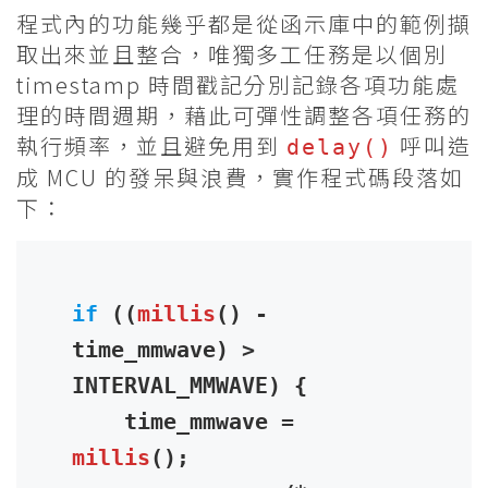
程式內的功能幾乎都是從函示庫中的範例擷
取出來並且整合，唯獨多工任務是以個別
timestamp 時間戳記分別記錄各項功能處
理的時間週期，藉此可彈性調整各項任務的
執行頻率，並且避免用到
呼叫造
delay()
成 MCU 的發呆與浪費，實作程式碼段落如
下：
if
 ((
millis
() - 
time_mmwave) > 
INTERVAL_MMWAVE) {

    time_mmwave = 
millis
();
