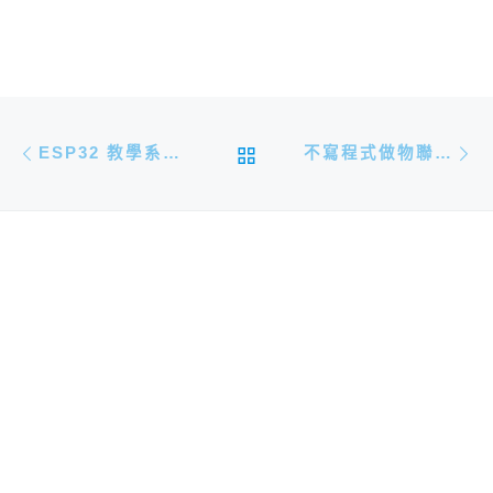
文章導航
Previous post
N
BACK TO POST LIST
ESP32 教學系列(十二)：硬體中斷
不寫程式做物聯網 － ADAFRUIT.IO WIPPERSNAPPER