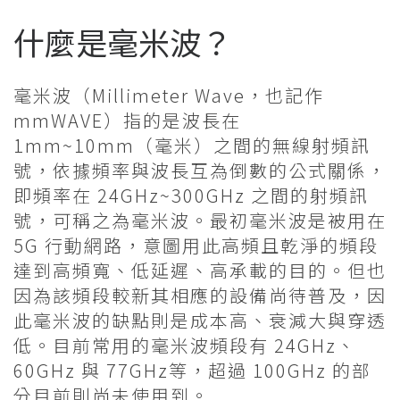
什麼是毫米波？
毫米波（Millimeter Wave，也記作
mmWAVE）指的是波長在
1mm~10mm（毫米）之間的無線射頻訊
號，依據頻率與波長互為倒數的公式關係，
即頻率在 24GHz~300GHz 之間的射頻訊
號，可稱之為毫米波。最初毫米波是被用在
5G 行動網路，意圖用此高頻且乾淨的頻段
達到高頻寬、低延遲、高承載的目的。但也
因為該頻段較新其相應的設備尚待普及，因
此毫米波的缺點則是成本高、衰減大與穿透
低。目前常用的毫米波頻段有 24GHz、
60GHz 與 77GHz等，超過 100GHz 的部
分目前則尚未使用到。