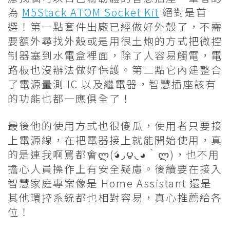
為
M5Stack ATOM Socket Kit
絕對是首
選！第一點套件出廠已經做好外殼了，不需
要額外尋找外殼或是用很土炮的方式把微控
制器塞到水電盒裡面，除了人容易觸電，電
路板也沒辦法做好保護。第二點它內建整合
了電源量測 IC 以及繼電器，智慧插座該有
的功能也都一應俱全了！
最後他的使用方式也很傻瓜，使用者只要接
上電源線，在把電器接上就能開始使用，真
的是連我啊罵都會ლ(́◕◞౪◟◕‵ლ)，也不用
擔心人員操作上有安全疑慮。後續要在接入
智慧家庭專案像是 Home Assistant 還是
其他環控系統都也相對容易，真心推薦給各
位！