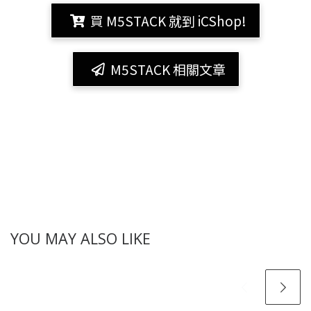
買 M5STACK 就到 iCShop!
M5STACK 相關文章
YOU MAY ALSO LIKE