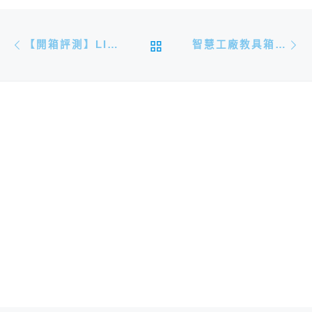
文章導航
Previous post
N
BACK TO POST LIST
【開箱評測】LILYGO T-QT ESP32-S3 | TFT_ESPI 設定
智慧工廠教具箱系列(二)：工業物聯網感知層實務技術