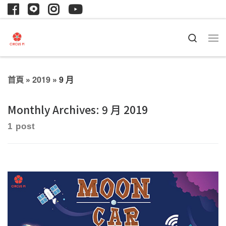
Search
首頁
»
2019
»
9 月
Monthly Archives:
9 月 2019
1 post