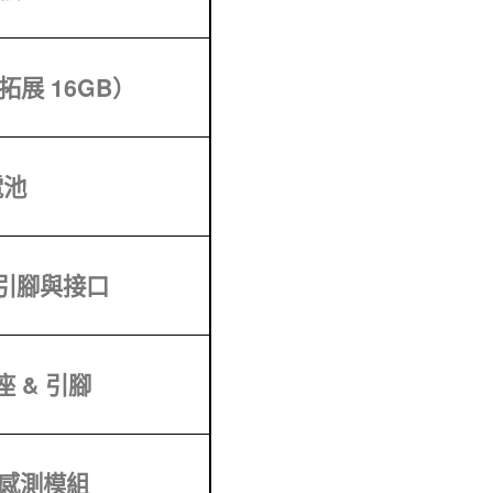
拓展 16GB）
電池
 引腳與接口
座 & 引腳
環境感測模組