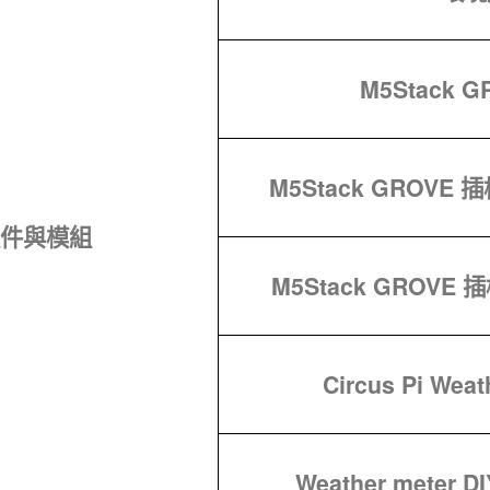
M5Stack 
M5Stack GROVE 
件與模組
M5Stack GROVE 
Circus Pi Weat
Weather meter