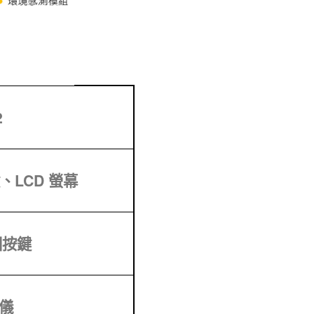
2
LCD 螢幕
回按鍵
儀